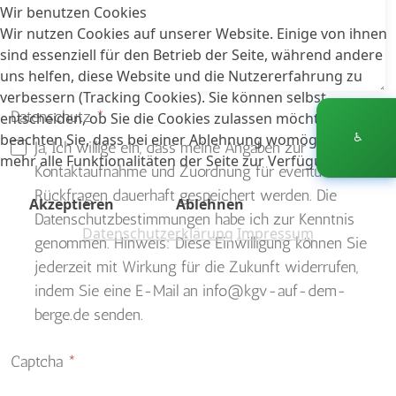
Wir benutzen Cookies
Wir nutzen Cookies auf unserer Website. Einige von ihnen
sind essenziell für den Betrieb der Seite, während andere
uns helfen, diese Website und die Nutzererfahrung zu
verbessern (Tracking Cookies). Sie können selbst
Datenschutz
*
entscheiden, ob Sie die Cookies zulassen möchten. Bitte
beachten Sie, dass bei einer Ablehnung womöglich nicht
♿
Ja, Ich willige ein, dass meine Angaben zur
mehr alle Funktionalitäten der Seite zur Verfügung stehen.
Kontaktaufnahme und Zuordnung für eventuelle
Rückfragen dauerhaft gespeichert werden. Die
Akzeptieren
Ablehnen
Datenschutzbestimmungen habe ich zur Kenntnis
Datenschutzerklärung
Impressum
genommen. Hinweis: Diese Einwilligung können Sie
jederzeit mit Wirkung für die Zukunft widerrufen,
indem Sie eine E-Mail an info@kgv-auf-dem-
berge.de senden.
Captcha
*